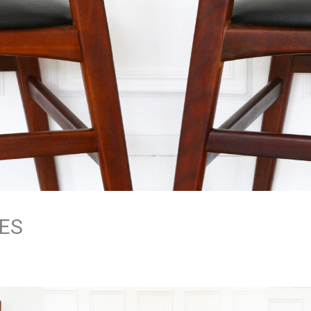
UES
A