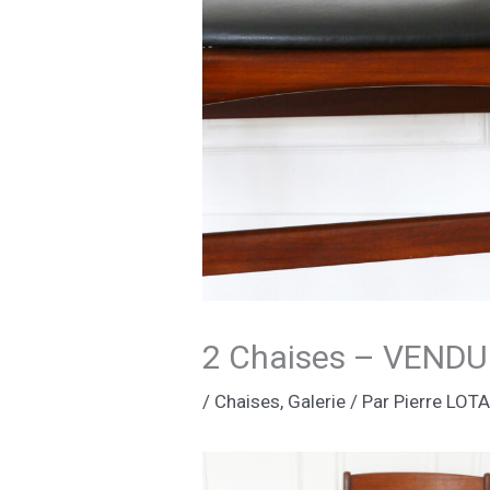
2 Chaises – VEND
/
Chaises
,
Galerie
/ Par
Pierre LOT