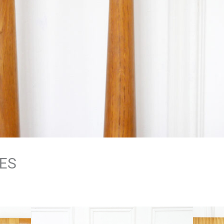
UES
A