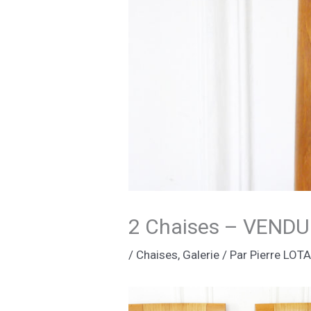
2 Chaises – VEND
/
Chaises
,
Galerie
/ Par
Pierre LOT